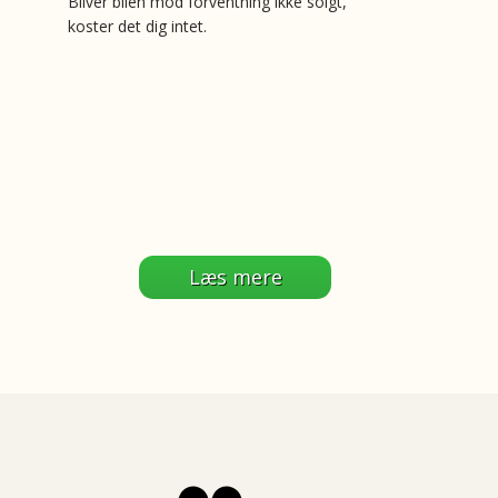
Bliver bilen mod forventning ikke solgt,
koster det dig intet.
Læs mere