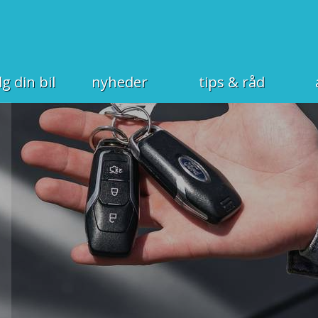
g din bil
nyheder
tips & råd