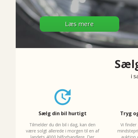
Læs mere
Sælg
i 
Sælg din bil hurtigt
Tryg og
Tilmelder du din bil i dag, kan den
V
i finde
være solgt allerede i morgen til en af
mindstepri
landets 4000 bilforhandlere. Der
auktion 