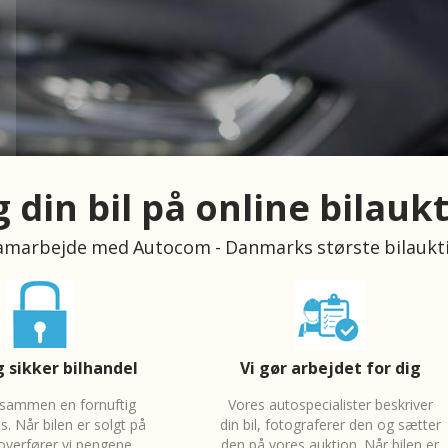
 din bil på online bilauk
samarbejde med Autocom - Danmarks største bilaukt
 sikker bilhandel
Vi gør arbejdet for dig
r sammen en fornuftig
Vores autospecialister beskriver
s. Når bilen er solgt på
din bil, fotograferer den og sætter
overfører vi pengene.
den på vores auktion. Når bilen er