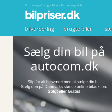
Vurdering af brugte biler - Køb og salg af bil
bilvurdering
brugte biler
sæl
Sælg din bil på
autocom.dk
Slip for alt besværet med at sælge din bil.
Sælg den på
Danmarks største online bilauktion.
Solgt eller Gratis!