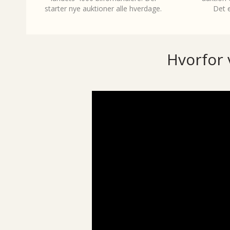
starter nye auktioner alle hverdage.
Det e
Hvorfor 