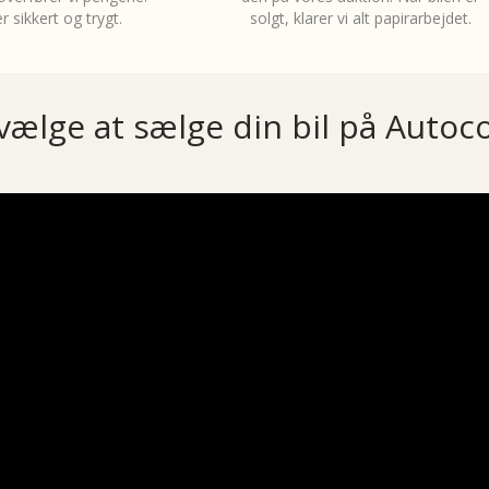
r sikkert og trygt.
solgt, klarer vi alt papirarbejdet.
vælge at sælge din bil på Autoc