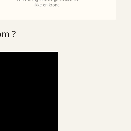
ikke en krone.
om ?